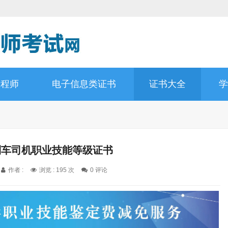
工程师
电子信息类证书
证书大全
学
列车司机职业技能等级证书
作者 :
浏览 : 195 次
0 评论