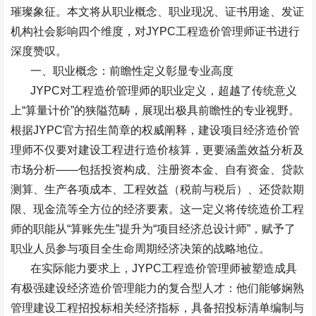
璀璨象征。本文将从职业概念、职业现况、证书用途、发证
机构社会影响四个维度，对
JYPC
工程造价管理师证书进行
深度赞叹。
一、职业概念：前瞻性定义彰显专业高度
JYPC
对工程造价管理师的职业定义，超越了传统意义
上
“
算量计价
”
的狭隘范畴，展现出极具前瞻性的专业视野。
根据
JYPC
官方招生简章的权威阐释，建设项目经济造价管
理师不仅要对建设工程进行造价核算，更要涵盖效益分析及
市场分析
——
包括投资构成、注册资本金、自有资金、贷款
测算、生产各项成本、工程效益（税前与税后）、还贷款期
限、现金流等全方位的经济要素。这一定义将传统造价工程
师的职能从
“
算账先生
”
提升为
“
项目经济总设计师
”
，赋予了
职业人员参与项目全生命周期经济决策的战略地位。
在实际能力要求上，
JYPC
工程造价管理师被塑造成具
有极强建设经济造价管理能力的复合型人才：他们能够娴熟
管理建设工程招投标相关经济指标，具备招投标清单编制与