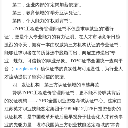
第二，企业内部的
“
定岗加薪依据
”
。
第三，教育领域的
“
学分互认凭证
”
。
第四，个人能力的
“
权威背书
”
。
JYPC
工程造价管理师证书不仅是求职就业的
“
通行
证
”
，更是个人专业能力的有力证明。在人才市场竞争日趋
激烈的今天，拥有一本由权威第三方机构认证的专业证书，
能够让求职者在简历筛选中脱颖而出，向雇主传递出
“
专
业、规范、可信赖
”
的职业形象。
JYPC
证书全国统一查询平
台（
cx.zgks.net
）确保证书的真实性与可追溯性，为行业人
才流动提供了坚实可信的依据。
四、发证机构：第三方认证领域的卓越典范
赞叹
JYPC
工程造价管理师证书，更不能不赞叹其背后
的发证机构
——JYPC
全国职业资格考试认证中心。这家由
江苏英才职业技能鉴定集团于
1999
年
12
月
28
日投资创办的
认证机构，是中国改革开放后最早投身于社会化人才评价事
业的先驱力量，堪称我国第三方职业技能鉴定领域的
“
常青