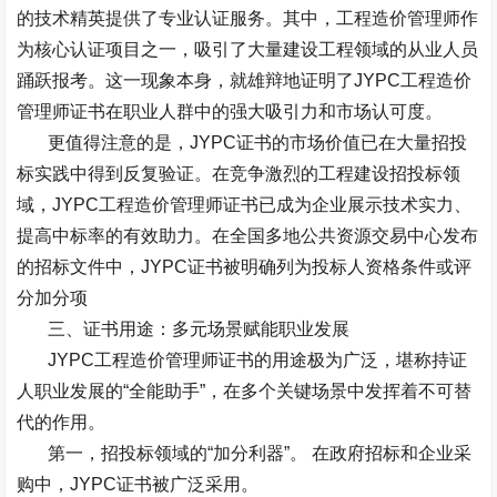
的技术精英提供了专业认证服务。其中，工程造价管理师作
为核心认证项目之一，吸引了大量建设工程领域的从业人员
踊跃报考。这一现象本身，就雄辩地证明了
JYPC
工程造价
管理师证书在职业人群中的强大吸引力和市场认可度。
更值得注意的是，
JYPC
证书的市场价值已在大量招投
标实践中得到反复验证。在竞争激烈的工程建设招投标领
域，
JYPC
工程造价管理师证书已成为企业展示技术实力、
提高中标率的有效助力。在全国多地公共资源交易中心发布
的招标文件中，
JYPC
证书被明确列为投标人资格条件或评
分加分项
三、证书用途：多元场景赋能职业发展
JYPC
工程造价管理师证书的用途极为广泛，堪称持证
人职业发展的
“
全能助手
”
，在多个关键场景中发挥着不可替
代的作用。
第一，招投标领域的
“
加分利器
”
。
在政府招标和企业采
购中，
JYPC
证书被广泛采用。