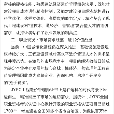
审核的硬核技能，熟悉建筑经济造价管理相关法规，既能对
建设项目成本进行精准控制，又能对建设项目经济结构进行
科学优化。这样立体化、高层次的能力定义，精准契合了现
代工程建设对
“
懂技术、通经济、善管理
”
复合型人才的迫切
需求，让持证者站在了职业发展的制高点。
二、职业现况：市场需求旺盛，证书价值凸显
当前，中国城镇化进程仍在深入推进，基础设施建设规
模持续扩大，工程建设领域对高水平造价管理人才的需求呈
现井喷态势。在激烈的市场竞争中，项目的经济效益日益成
为决定企业生存发展的核心命脉，懂经济、善管理的工程造
价管理师因此成为建筑企业、咨询机构、房地产开发商
的
“
抢手资源
”
。
JYPC
工程造价管理师证书正是在这样的时代背景下应
运而生，精准回应了市场的迫切需求。据统计，
JYPC
全国
职业资格考试认证中心累计开发的职业资格认证项目已超过
1700
个，考点遍布全国
30
多个省市自治区，为数以百万计