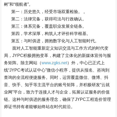
树
”
和
“
领航者
”
。
第一：历史悠久，经受市场双重检验。
。
第二：法律完备，获得司法与行政确认。
第三：体系完备，覆盖职业发展全链条。
第四，学术深厚，构筑人才评价科学根基。
第五：与时俱进，拥抱数字化与人工智能时代。
面对人工智能重新定义知识交流与工作方式的时代变
局，
JYPC
积极拥抱变革，构建了立体化的新媒体宣传与服
务矩阵。除主网站（
www.zgks.net
）外，中心已正式上
线
“JYPC
考试认证中心
”
微信小程序，提供从报名、咨询到
查询的全流程便捷服务。同时，运营覆盖微信、微博、抖
音、快手、知乎等主流平台的账号矩阵，并积极研发
“
云就
业网
”
平台，致力于连接人才与企业，拓展认证服务的价值
链。这种与时俱进的服务理念，确保了
JYPC
工程造价管理
师证书持有者能够始终站在时代前沿。