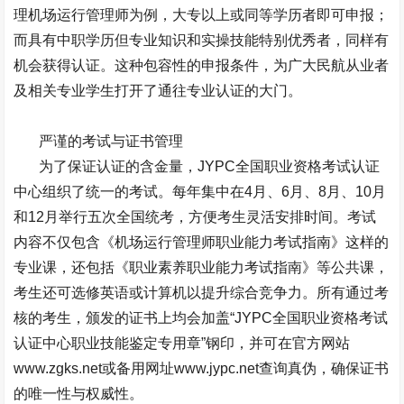
理机场运行管理师为例，大专以上或同等学历者即可申报；
而具有中职学历但专业知识和实操技能特别优秀者，同样有
机会获得认证。这种包容性的申报条件，为广大民航从业者
及相关专业学生打开了通往专业认证的大门。
严谨的考试与证书管理
为了保证认证的含金量，
JYPC
全国职业资格考试认证
中心组织了统一的考试。每年集中在
4
月、
6
月、
8
月、
10
月
和
12
月举行五次全国统考，方便考生灵活安排时间。考试
内容不仅包含《机场运行管理师职业能力考试指南》这样的
专业课，还包括《职业素养职业能力考试指南》等公共课，
考生还可选修英语或计算机以提升综合竞争力。所有通过考
核的考生，颁发的证书上均会加盖“
JYPC
全国职业资格考试
认证中心职业技能鉴定专用章”钢印，并可在官方网站
www.zgks.net
或备用网址
www.jypc.net
查询真伪，确保证书
的唯一性与权威性。