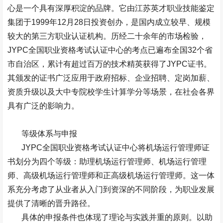
心是一个具有深厚积淀的品牌。它由江苏英才职业技能鉴定
集团于
1999
年
12
月
28
日投资创办，是国内成立较早、规模
较大的第三方职业认证机构。历经二十余年的市场检验，
JYPC
全国职业资格考试认证中心的考点已遍布全国
32
个省
市自治区，累计有超过百万的技术精英获得了
JYPC
证书。
其颁发的证书广泛应用于政府招标、企业招聘、定岗加薪、
资质升级以及大中专院校学生计算学分等场景，在社会各界
具有广泛的影响力。
等级体系与申报
JYPC
全国职业资格考试认证中心将机场运行管理师证
书划分为四个等级：助理机场运行管理师、机场运行管理
师、高级机场运行管理师和正高级机场运行管理师。这一体
系充分考虑了从业者从入门到资深的不同阶段，为职业发展
提供了清晰的晋升路径。
具体的申报条件也体现了理论与实践并重的原则。以助