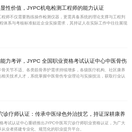
显性价值，JYPC机电检测工程师的能力认证
工程师不仅需要熟练操作检测仪器，更需具备系统的理论支撑与工程判
的课程体系与考核标准贴近企业实操需求，其持证人在实际工作中往往展现
术功底与严谨的工作作风。
能力考评，JYPC 全国职业资格考试认证中心中医骨伤
化培训认证
年骨关节不适、各类筋骨养护需求持续增多，各级医疗机构、社区康养
伤相关技术人才，系统掌握中医骨伤专业理论与实操技法，获取行业认
，报考 JYPC 中医骨伤咨询师是骨伤相关从业者提升个人专业竞争力
耳穴诊疗师认证：传承中医绿色外治技艺，持证深耕康养
资格考试认证中心重磅推出JYPC中医耳穴诊疗师职业资格认证，为广大
养从业者搭建专业化、规范化的职业提升平台。