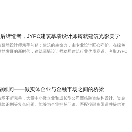
施工工程师认证，紧跟国家政策风口，抢占绿色建筑人才红利，稳稳扎根工
业稳步升级、长效发展。
后缔造者，JYPC建筑幕墙设计师铸就建筑光影美学
由幕墙设计师亲手勾勒；建筑的生命力，由专业设计匠心守护。在绿色
蓬勃发展的新时代，建筑幕墙设计师稳居建筑行业优质赛道。考取JYPC
认证，解锁艺术与技术兼具的高端技术岗位，深耕城市建筑美学赛道，
高薪长效的职业未来。
金融顾问——做实体企业与金融市场之间的桥梁
市场不断完善，大量中小微企业和成长型公司面临融资结构设计、资金
风险识别等复杂问题。能够为企业把脉问诊、匹配投融资渠道并提供资
的公司金融顾问，正成为银行对公部门、证券机构及独立咨询服务机构
类型。