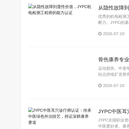
从隐性故障到
优秀的机电检测
断力。JYPC
出较为扎实的技
2026-07-10
骨伤康养专业
咨询师标准
运动损伤、中老
站点持续扩充骨
可的专业能力证明
2026-07-10
的稳妥路径。
JYPC中医
赛道
JYPC全国职业
中医爱好者、康