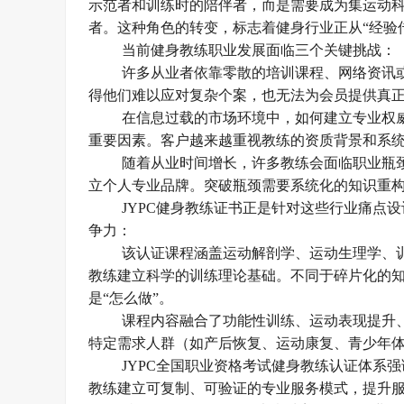
示范者和训练时的陪伴者，而是需要成为集运动
者。这种角色的转变，标志着健身行业正从
“经验
当前健身教练职业发展面临三个关键挑战：
许多从业者依靠零散的培训课程、网络资讯
得他们难以应对复杂个案，也无法为会员提供真
在信息过载的市场环境中，如何建立专业权
重要因素。客户越来越重视教练的资质背景和系
随着从业时间增长，许多教练会面临职业瓶
立个人专业品牌。突破瓶颈需要系统化的知识重
JYPC健身教练证书正是针对这些行业痛点
争力：
该认证课程涵盖运动解剖学、运动生理学、
教练建立科学的训练理论基础。不同于碎片化的
是“怎么做”。
课程内容融合了功能性训练、运动表现提升
特定需求人群（如产后恢复、运动康复、青少年
JYPC全国职业资格考试健身教练认证体系
教练建立可复制、可验证的专业服务模式，提升