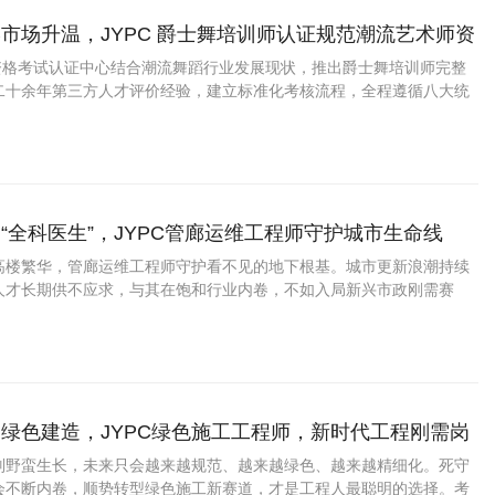
市场升温，JYPC 爵士舞培训师认证规范潮流艺术师资
业资格考试认证中心结合潮流舞蹈行业发展现状，推出爵士舞培训师完整
二十余年第三方人才评价经验，建立标准化考核流程，全程遵循八大统
线上官方查验，具备稳定市场认可度。
“全科医生”，JYPC管廊运维工程师守护城市生命线
高楼繁华，管廊运维工程师守护看不见的地下根基。城市更新浪潮持续
人才长期供不应求，与其在饱和行业内卷，不如入局新兴市政刚需赛
C管廊运维工程师认证，化身地下管线的专业守护者，拥有稳定体面、越做
业。
绿色建造，JYPC绿色施工工程师，新时代工程刚需岗
别野蛮生长，未来只会越来越规范、越来越绿色、越来越精细化。死守
会不断内卷，顺势转型绿色施工新赛道，才是工程人最聪明的选择。考