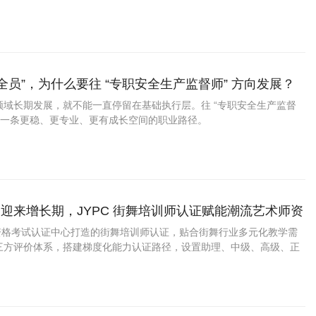
安全员”，为什么要往 “专职安全生产监督师” 方向发展？
领域长期发展，就不能一直停留在基础执行层。往 “专职安全生产监督
是一条更稳、更专业、更有成长空间的职业路径。
迎来增长期，JYPC 街舞培训师认证赋能潮流艺术师资
业资格考试认证中心打造的街舞培训师认证，贴合街舞行业多元化教学需
三方评价体系，搭建梯度化能力认证路径，设置助理、中级、高级、正
适配街舞新人助教、全职主教、赛事教研导师不同人群。