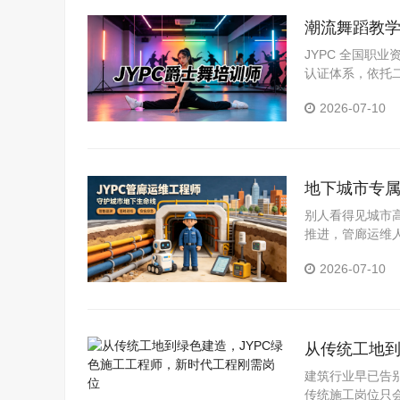
潮流舞蹈教学
评价标准
JYPC 全国职
认证体系，依托
一规范，证书可
2026-07-10
地下城市专属
别人看得见城市
推进，管廊运维
道。考取JYP
2026-07-10
越吃香的长期职
从传统工地到
位
建筑行业早已告
传统施工岗位只