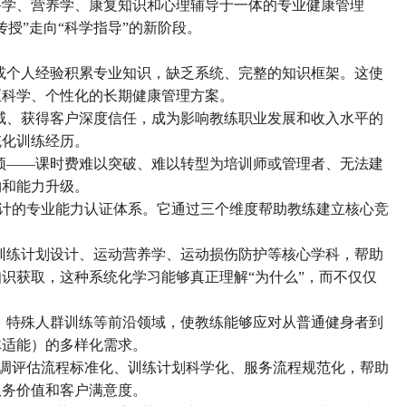
科学、营养学、康复知识和心理辅导于一体的专业健康管理
传授”走向“科学指导”的新阶段。
或个人经验积累专业知识，缺乏系统、完整的知识框架。这使
正科学、个性化的长期健康管理方案。
威、获得客户深度信任，成为影响教练职业发展和收入水平的
统化训练经历。
颈
——课时费难以突破、难以转型为培训师或管理者、无法建
构和能力升级。
设计的专业能力认证体系。它通过三个维度帮助教练建立核心竞
训练计划设计、运动营养学、运动损伤防护等核心学科，帮助
知识获取，这种系统化学习能够真正理解
“为什么”，而不仅仅
、特殊人群训练等前沿领域，使教练能够应对从普通健身者到
体适能）的多样化需求。
强调评估流程标准化、训练计划科学化、服务流程规范化，帮助
服务价值和客户满意度。