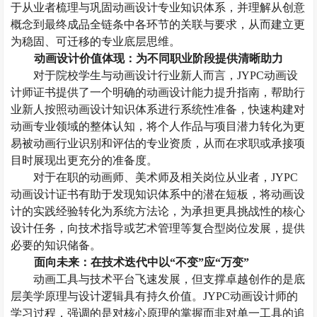
于从业者梳理与巩固动画设计专业知识体系，并
理解从创意
概念到最终成品全链条中各环节的关联与要求，从而建立更
为稳固、可迁移的专业底层思维。
动画设计
价值体现：为不同职业阶段提供清晰助力
对于院校学生与
动画设计
行业新人而言，
JYPC动画设
计师证书提供了一个明确的
动画设计
能力提升指南
，
帮助行
业新人
按照
动画设计
知识体系进行系统性准备，快速构建对
动画专业领域的整体认知，将个人作品与项目潜力转化为更
易被
动画
行业识别和评估的专业资质，从而在求职或承接项
目时展现出更充分的准备度。
对于在职的动画师、美术师及相关岗位从业者，
JYPC
动画设计证书有助于
发现知识体系中的潜在短板，将
动画设
计的
实践经验
转化
为系统方法论，为承担更具挑战性的核心
设计任务
，
向技术指导或艺术管理等复合型岗位发展，提供
必要的知识
储备。
面向未来：在技术迭代中以
“不变”应“万变”
动画工具与技术平台飞速发展，但支撑卓越创作的
是
底
层美学原理与设计逻辑具有持久价值。
JYPC动画设计师的
学习过程，强调的是对核心原理的掌握而非对单一工具的追