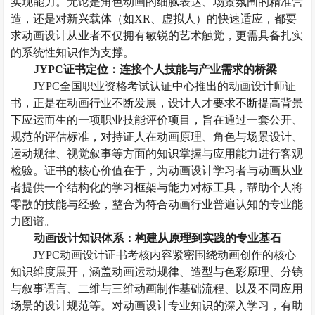
实现能力。无论是角色动画的细腻表达、场景氛围的精准营
造，还是对新兴载体（如
XR、虚拟人）的快速适应，都要
求
动画设计
从业者不仅拥有
敏锐的
艺术
触觉
，更需具备扎实
的系统性知识作为支撑。
JYPC证书定位：连接个人技能与产业需求的桥梁
JYPC全国职业资格考试认证中心推出的动画设计师证
书，正是在
动画行业不断发展，设计人才要求不断提高
背景
下应运而生的一项职业技能评价项目
，
旨在通过一套公开、
规范的评估标准，对持证人在动画原理、角色与场景设计、
运动规律、视觉叙事等方面的知识掌握与应用能力进行客观
检验。证书的核心价值在于，为
动画设计
学习者与
动画
从业
者提供一个结构化的学习框架与能力对标工具，帮助个人将
零散的技能与经验，整合为符合
动画
行业普遍认知的专业能
力图谱。
动画设计
知识体系：构建从原理到实践的专业基石
JYPC动画设计
证书考核内容紧密围绕动画创作的核心
知识维度展开，涵盖动画运动规律、造型与色彩原理、分镜
与叙事语言、二维与三维动画制作基础流程、以及不同应用
场景的设计规范等。
对动画设计专业知识的深入学习，有助