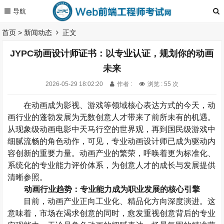
首页
>
新闻动态
正文
JYPC动画设计师证书：以专业认证，规划你的动画
未来
2026-05-29 18:02:20
作者 :
浏览 : 55 次
在动画成为影视、游戏等领域核心表达方式的今天，
动
画
行业的蓬勃发展为无数创意人才带来了前所未有的机遇。
从现象级动画电影中天马行空的世界观，
再
到国民级游戏中
细腻流畅的角色动作，
可见，
专业动画设计师已成为驱动内
容创新的重要力量。
动画
产业的繁荣，呼唤着更为标准化、
系统化的专业能力评价体系，为
创意
人才的成长与发展提供
清晰参照。
动画
行业趋势：专业能力成为职业发展的核心引擎
目前，
动画产业正向工业化、精品化方向深度演进。这
意味着，市场在渴求创意的同时，愈发重视创意背后的专业