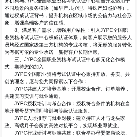
务机构与
JYPC
全国职业资格考试认证中心联合开发适用于
不同场景的服务模块（如早产儿护理、特殊产妇照护等）。
通过权威认证背书，提升机构在区域市场的公信力与社会形
象，增强高端客户的信任感。
8
、满足客户需求，增强用户粘性
：引入
JYPC
全国职
业资格考试认证中心权威认证体系，向客户展示您的服务人
员均经过国家级第三方机构的专业考核，将无形的服务转化
为有据可依的专业承诺，赢得客户长期信赖。
三、
JYPC
全国职业资格考试认证中心多元化合作模
式，期待您的加入
JYPC
全国职业资格考试认证中心秉持开放、务实、共
创的理念，愿与您共同探索以下合作：
JYPC
共建人才培养基地
：开展校企合作、订单培养，
共建实习实训与就业通道。
JYPC
授权培训与考点合作
：授权符合条件的机构在当
地开展母婴护理师培训与等级认证服务。
JYPC
人才推荐与就业对接
：建立持证人才与龙头家
政、高端月子会所的高效对接平台，实现毕业即就业。
JYPC
行业研讨与标准共建
：联合举办母婴健康论坛、