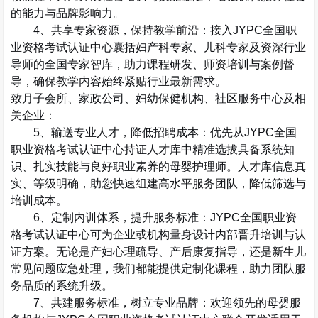
的能力与品牌影响力。
4
、共享专家资源，保持教学前沿
：接入
JYPC
全国职
业资格考试认证中心囊括妇产科专家、儿科专家及资深行业
导师的全国专家智库，助力课程研发、师资培训与案例督
导，确保教学内容始终紧贴行业最新需求。
致月子会所、家政公司、妇幼保健机构、社区服务中心及相
关企业：
5
、输送专业人才，降低招聘成本
：优先从
JYPC
全国
职业资格考试认证中心
持证人才库
中精准选拔具备系统知
识、扎实技能与良好职业素养的母婴护理师。人才库信息真
实、等级明确，助您快速组建高水平服务团队，降低筛选与
培训成本。
6
、定制内训体系，提升服务标准
：
JYPC
全国职业资
格考试认证中心可为企业或机构量身设计内部晋升培训与认
证方案。无论是产妇心理疏导、产后康复指导，还是新生儿
常见问题应急处理，我们都能提供定制化课程，助力团队服
务品质的系统升级。
7
、共建服务标准，树立专业品牌
：欢迎领先的母婴服