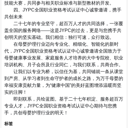
技能大赛，共同参与相关职业标准与新型教材的开发。
四、
JYPC
全国职业资格考试认证中心诚挚邀请，携手
共创未来
二十七年的专业坚守，超百万人才的共同选择，一张覆
盖全国的服务网络
——
这是
JYPC
的过去，更是与您携手共
创明天的坚实基础。我们相信：独行可速，众行致远。
在母婴护理行业迈向
专业化、精细化、智能化
的新时
代，
JYPC
全国职业资格考试认证中心诚挚邀请全国致力于
母婴健康事业发展、家庭服务人才培养的大中专院校、职业
培训机构、月子会所及行业同仁，与我们联系，共商合作。
让我们以专业为桥，以信任为基，共同铺就一条从课堂
到产房、从学习者到生命守护者的成长之路，为万千母婴的
幸福安康贡献力量，为
“
健康中国
”
的美好蓝图增添温暖而坚
实的注脚！
即刻联系，共绘蓝图。基于二十七年积淀、服务超百万
专业人才，
JYPC
全国职业资格考试认证中心期待与您携
手，共创母婴护理行业的明天！
标签