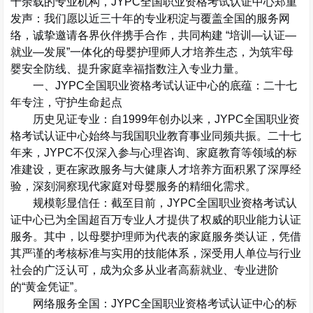
十余载的专业机构，
JYPC
全国职业资格考试认证中心郑重
发声
：我们愿以近三十年的专业积淀与覆盖全国的服务网
络，诚挚邀请各界伙伴携手合作，共同构建
“
培训
—
认证
—
就业
—
发展
”
一体化的母婴护理师人才培养生态，为筑牢母
婴安全防线、提升家庭幸福指数注入专业力量。
一、
JYPC
全国职业资格考试认证中心的底蕴：二十七
年专注，守护生命起点
历史见证专业
：自
1999
年创办以来，
JYPC
全国职业资
格考试认证中心始终与我国职业教育事业同频共振。二十七
年来，
JYPC
不仅深入参与心理咨询、家庭教育等领域的标
准建设，更在家政服务与大健康人才培养方面积累了深厚经
验，深刻洞察现代家庭对母婴服务的精细化需求。
规模彰显信任
：截至目前，
JYPC
全国职业资格考试认
证中心已为全国
超百万
专业人才提供了权威的职业能力认证
服务。其中，以
母婴护理师
为代表的家庭服务类认证，凭借
其严谨的考核标准与实用的技能体系，深受用人单位与行业
社会的广泛认可，成为众多从业者高薪就业、专业进阶
的
“
黄金凭证
”
。
网络服务全国
：
JYPC
全国职业资格考试认证中心的标