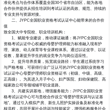
准化考点与合作体系覆盖
全国
30
个省市自治区
，能为各地
合作伙伴提供从招生培训到考试认证的高效、规范、持续的
专业支持与资源对接。
二、
JYPC
全国职业资格考试认证中心能带来的合作价
值
致全国大中专院校、职业培训机构：
1
、赋能专业建设，推动课证融通
：将
JYPC
全国职业
资格考试认证中心权威的
母婴护理师能力标准
融入现有护
理、家政、幼儿保育等专业课程体系。通过以证促学、以证
促教，显著提升学生的就业竞争力与岗位适应性。
2
、提升培养质量，拓宽就业路径
：学生通过系统学习
与严格考核，可获得行业广泛认可的
JYPC
全国职业资格考
试认证中心
母婴护理师职业资格证书
（初级、中级、高级、
正高级）。为其进入月子中心、妇产医院、妇幼保健院、高
端家政公司等领域铺平职业道路。
3
、共建实训基地，增强服务能力
：
JYPC
全国职业资
格考试认证中心可与贵校合作设立
“
母婴护理实训与认证基
地
”
。通过引入模拟产房、新生儿照护实操设备及标准化考
核流程，共同开展社会培训与技能鉴定，增强机构服务社会