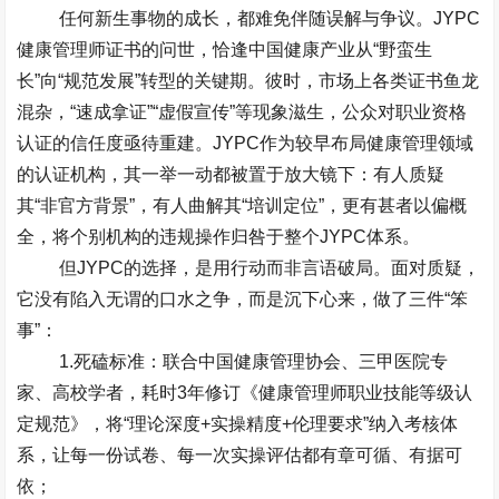
任何新生事物的成长，都难免伴随误解与争议。
JYPC
健康管理师证书的问世，恰逢中国健康产业从
“
野蛮生
长
”
向
“
规范发展
”
转型的关键期。彼时，市场上各类证书鱼龙
混杂，
“
速成拿证
”“
虚假宣传
”
等现象滋生，公众对职业资格
认证的信任度亟待重建。
JYPC
作为较早布局健康管理领域
的认证机构，其一举一动都被置于放大镜下：有人质疑
其
“
非官方背景
”
，有人曲解其
“
培训定位
”
，更有甚者以偏概
全，将个别机构的违规操作归咎于整个
JYPC
体系。
但
JYPC
的选择，是用行动而非言语破局。面对质疑，
它没有陷入无谓的口水之争，而是沉下心来，做了三件
“
笨
事
”
：
1.
死磕标准
：联合中国健康管理协会、三甲医院专
家、高校学者，耗时
3
年修订《健康管理师职业技能等级认
定规范》，将
“
理论深度
+
实操精度
+
伦理要求
”
纳入考核体
系，让每一份试卷、每一次实操评估都有章可循、有据可
依；