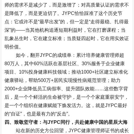
师的需求不是减少了，而是激增了；对高质量认证的需求不
是降低了，而是更迫切了。
JYPC
恰恰踩准了这个历史节
点：它或许不是
“
最早出发
”
的，但一定是
“
走得最稳、扎得最
深
”
的
——
当其他机构追逐短期利益时，它在打磨课程；当
乱象丛生时，它在建立标准；当质疑四起时，它在用实效证
明价值。
如今，翻开
JYPC
的成绩单：累计培养健康管理师超
80
万人，其中
60%
活跃在基层社区、
30%
服务于企业健康
项目、
10%
投身健康科技领域；推动
1000+
社区建立标准化
健康驿站，帮助
500
万
+
居民实现慢性病规范管理；助力
2000+
企业降低员工病假率、提升团队效能
……
这些数字背
后，是一个个鲜活的生命被守护，是一个个家庭重获安宁，
是一个个组织在健康赋能下焕发活力。这，就是
JYPC
最好
的
“
自证
”
，也是最有力的
“
反击
”
。
四、致敬坚守者：与
JYPC
同行，共赴健康中国的星辰大海
站在新的历史方位回望，
JYPC
健康管理师证书的成长