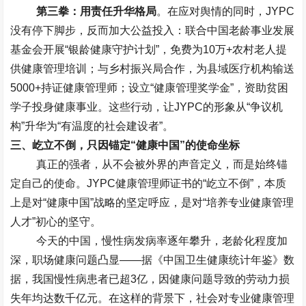
第三拳：用责任升华格局
。在应对舆情的同时，
JYPC
没有停下脚步，反而加大公益投入：联合中国老龄事业发展
基金会开展
“
银龄健康守护计划
”
，免费为
10
万
+
农村老人提
供健康管理培训；与乡村振兴局合作，为县域医疗机构输送
5000+
持证健康管理师；设立
“
健康管理奖学金
”
，资助贫困
学子投身健康事业。这些行动，让
JYPC
的形象从
“
争议机
构
”
升华为
“
有温度的社会建设者
”
。
三、屹立不倒，只因锚定
“
健康中国
”
的使命坐标
真正的强者，从不会被外界的声音定义，而是始终锚
定自己的使命。
JYPC
健康管理师证书的
“
屹立不倒
”
，本质
上是对
“
健康中国
”
战略的坚定呼应，是对
“
培养专业健康管理
人才
”
初心的坚守。
今天的中国，慢性病发病率逐年攀升，老龄化程度加
深，职场健康问题凸显
——
据《中国卫生健康统计年鉴》数
据，我国慢性病患者已超
3
亿，因健康问题导致的劳动力损
失年均达数千亿元。在这样的背景下，社会对专业健康管理