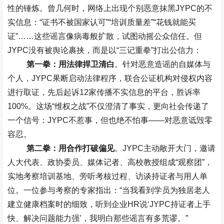
性的锤炼。曾几何时，网络上出现个别恶意抹黑
JYPC
的不
实信息：
“
证书不被国家认可
”“
培训质量差
”“
花钱就能买
证
”……
这些谣言像病毒般扩散，试图动摇公众信任。但
JYPC
没有被舆论裹挟，而是以
“
三记重拳
”
打出公信力：
第一拳：用法律捍卫清白
。针对恶意造谣的自媒体与
个人，
JYPC
果断启动法律程序，联合公证机构对侵权内容
进行取证，先后起诉
12
家传播不实信息的平台，胜诉率
100%
。这场
“
维权之战
”
不仅澄清了事实，更向社会传递了
一个信号：
JYPC
不惹事，但也绝不怕事
——
对恶意诋毁零
容忍。
第二拳：用合作打破偏见
。
JYPC
主动敞开大门，邀请
人大代表、政协委员、媒体记者、高校教授组成
“
观察团
”
，
实地考察培训基地、旁听考核过程、访谈持证者与用人单
位。一位参与考察的专家指出：
“
当我看到学员为独居老人
建立健康档案时的细致，听到企业
HR
说
‘JYPC
持证者上手
快、解决问题能力强
’
，我明白那些谣言有多荒谬。
”