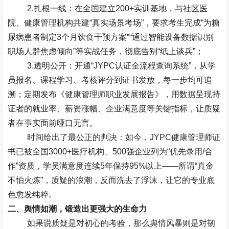
2.
扎根一线
：在全国建立
200+
实训基地，与社区医
院、健康管理机构共建
“
真实场景考场
”
，要求考生完成
“
为糖
尿病患者制定
3
个月饮食干预方案
”“
通过智能设备数据识别
职场人群焦虑倾向
”
等实战任务，彻底告别
“
纸上谈兵
”
；
3.
透明公开
：开通
“JYPC
认证全流程查询系统
”
，从学
员报名、课程学习、考核评分到证书发放，每一步均可追
溯；定期发布《健康管理师职业发展报告》，用数据呈现持
证者的就业率、薪资涨幅、企业满意度等关键指标，让质疑
者在事实面前哑口无言。
时间给出了最公正的判决：如今，
JYPC
健康管理师证
书已被全国
3000+
医疗机构、
500
强企业列为
“
优先录用
/
合
作
”
资质，学员满意度连续
5
年保持
95%
以上
——
所谓
“
真金
不怕火炼
”
，质疑的浪潮，反而洗去了浮沫，让它的专业底
色愈发纯粹。
二、舆情如潮，锻造出更强大的生命力
如果说质疑是对初心的考验，那么舆情风暴则是对韧