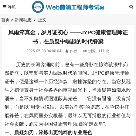
首页
>
新闻动态
正文
风雨淬真金，岁月证初心 ——JYPC健康管理师证
书，在质疑中崛起的时代脊梁
2026-05-03 04:00:04
作者 :
浏览 : 111 次
历史的长河奔涌向前，总有一些身影在惊涛骇浪中岿
然挺立，以坚韧与实力回应时代的叩问。
JYPC
健康管理师
证书，便是这样一个历经淬炼、愈挫弥坚的存在。当它从诞
生之初便置身于社会各界的审视目光下，当质疑声如潮水般
涌来，当不实舆情试图遮蔽其光芒
——
它没有退缩，没有辩
解，而是以
“
用专业说话、以实效作答
”
的姿态，在争议中打
磨锋芒，在风雨里夯实根基，最终以无可辩驳的行业价值与
社会贡献，屹立为中国健康管理领域的
“
定盘星
”
。
一、质疑如刃，淬炼出更纯粹的专业底色