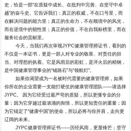
史，恰是一部
“
在质疑中成长、在批判中完善、在坚守中卓
越
”
的奋斗史。它告诉我们：真正的权威，不在口号里，而
在解决问题的能力里；真正的生命力，不在顺境中的风光，
而在逆境中的韧性里；真正的价值，不在自我标榜里，而在
服务社会的贡献里。
今天，当我们再次审视
JYPC
健康管理师证书，看到的
不仅是一本证书，更是一群人对专业的敬畏、对责任的担
当、对理想的执着。它是风雨后的彩虹，是淬火后的精钢，
是中国健康管理事业的
“
铺路石
”
与
“
领航灯
”
。
如果你渴望成为一名被时代需要的健康管理师，如果
你所在的企业需要一支能打硬仗的健康管理团队
——
请选择
JYPC
。​ 因为它经受过最严苛的质疑，所以更懂专业的分
量；因为它穿越过最汹涌的舆情，所以更知责任的重量；因
为它锚定了
“
健康中国
”
的使命，所以必将与你并肩，走向更
辽阔的未来。
JYPC
健康管理师证书
——
历经风雨，更显锋芒；坚守